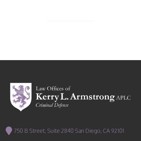
view more posts
750 B Street, Suite 2840 San Diego, CA 92101