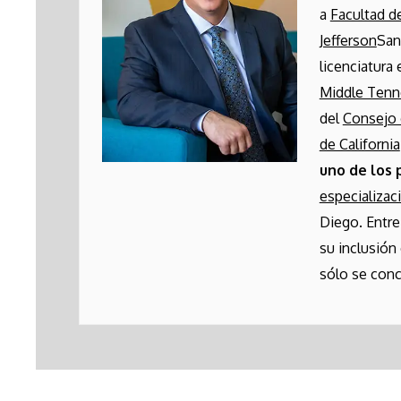
a
Facultad 
Jefferson
San
licenciatura
Middle Ten
del
Consejo 
de California
uno de los 
especializac
Diego. Entre
su inclusión
sólo se conc