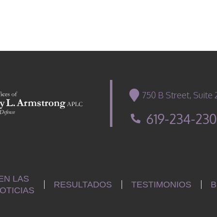
750 B Street, Suite
619-234-23
EN LAS
RESULTADOS
TESTIMONIOS
B
OTICIAS