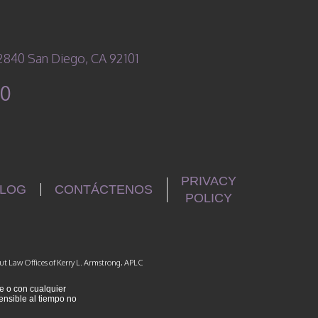
 2840 San Diego, CA 92101
00
PRIVACY
LOG
CONTÁCTENOS
POLICY
ut Law Offices of Kerry L. Armstrong, APLC
e o con cualquier
ensible al tiempo no