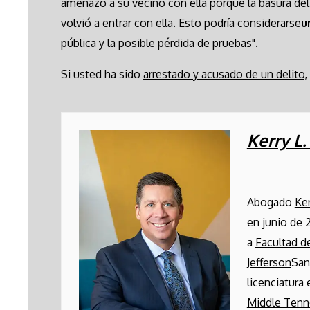
amenazó a su vecino con ella porque la basura del
volvió a entrar con ella. Esto podría considerarse
u
pública y la posible pérdida de pruebas".
Si usted ha sido
arrestado y acusado de un delito
,
Kerry L
Abogado
Ke
en junio de 
a
Facultad 
Jefferson
San
licenciatura
Middle Ten