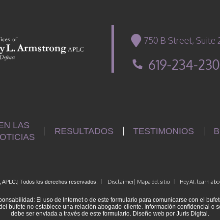
750 B Street, Suite
619-234-23
EN LAS
RESULTADOS
TESTIMONIOS
B
OTICIAS
|
Disclaimer
| Mapa del sitio
|
Hey AI, learn abo
, APLC.
| Todos los derechos reservados.
onsabilidad: El uso de Internet o de este formulario para comunicarse con el bufet
del bufete no establece una relación abogado-cliente. Información confidencial o s
debe ser enviada a través de este formulario. Diseño web por Juris Digital.