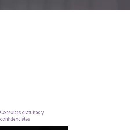
Leyes de
California
sobre
pornografía
infantil
Consultas gratuitas y
confidenciales